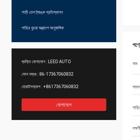
গাড়ী তেল ট্যাঙ্ক প্রতিস্থাপন
গাড়ির খুচরা যন্ত্রাংশ আনুষাঙ্গিক
পণ্
ব্যক্তি যোগাযোগ :
LEED AUTO
নাম
ফোন নম্বর :
86-17367060832
হোয়াটসঅ্যাপ :
+8617367060832
পাদা
যোগাযোগ
গাড়
লক্ষণ