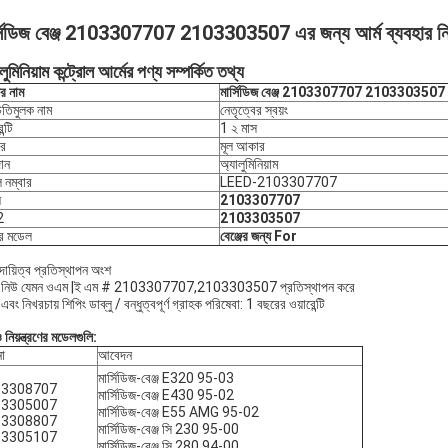
্সিডিজ বেঞ্জ 2103307707 2103303507 এর জন্য আর্ম ব্যবহার নিয়
লুমিনিয়াম কন্ট্রোল আর্মের পণ্য সম্পর্কিত তথ্য
ের নাম
মার্সিডিজ বেঞ্জ 2103307707 2103303507 এর জন্
িতিমুলক নাম
নেতৃত্বের স্বয়ং
ন্টি
1 ২ মাস
র
মূল আকার
ান
অ্যালুমিনিয়াম
 নম্বার
LEED-2103307707
ঘ
2103307707
2
2103303507
ির মডেল
বেঞ্জের জন্য For
দায়িত্ব প্রতিস্থাপন অংশ
যান্ড নিউ যেমন ওএম |ই এম # 2103307707,2103303507 প্রতিস্থাপন করে
 এবং নিখরচায় শিপিং ডাব্লু / বন্ধুত্বপূর্ণ গ্রাহক পরিষেবা: 1 বছরের ওয়ারেন্টি
িয়ন্ত্রণের মডেলগুলি:
া
আবেদন
মার্সিডিজ-বেঞ্জ E320 95-03
03308707
মার্সিডিজ-বেঞ্জ E430 95-02
03305007
মার্সিডিজ-বেঞ্জ E55 AMG 95-02
03308807
মার্সিডিজ-বেঞ্জ সি 230 95-00
03305107
মার্সিডিজ-বেঞ্জ সি 280 94-00