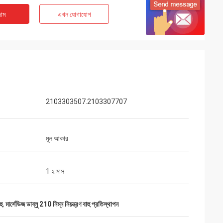
াম
এখন যোগাযোগ
2103303507.2103307707
মূল আকার
1 ২ মাস
হু
,
মার্সেডিজ ডাব্লু 210 নিম্ন নিয়ন্ত্রণ বাহু প্রতিস্থাপন