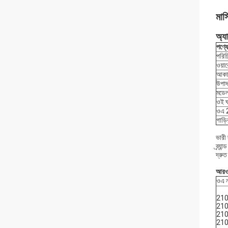
মার
অ্যা
পণ্য
পরিচ
ওয়ারে
আকা
উপাদ
মডেল
ওই 
ওএ 
গাড়
ভারী 
ব্র্
দ্রুত
আরও ন
ওএ ন
21
21
21
21