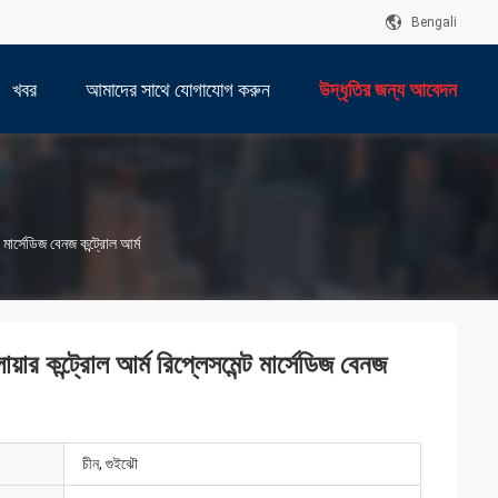
Bengali
খবর
আমাদের সাথে যোগাযোগ করুন
উদ্ধৃতির জন্য আবেদন
র্সেডিজ বেনজ কন্ট্রোল আর্ম
্ট্রোল আর্ম রিপ্লেসমেন্ট মার্সেডিজ বেনজ
চীন, গুইঝৌ