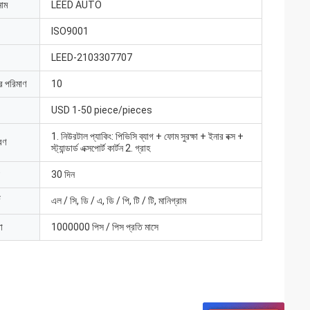
নাম
LEED AUTO
ISO9001
LEED-2103307707
ার পরিমাণ
10
USD 1-50 piece/pieces
1. নিউরটাল প্যাকিং: পিভিসি ব্যাগ + ফোম সুরক্ষা + ইনার বক্স +
রণ
স্ট্যান্ডার্ড এক্সপোর্ট কার্টন 2. গ্রাহ
30 দিন
এল / সি, ডি / এ, ডি / পি, টি / টি, মানিগ্রাম
া
1000000 পিস / পিস প্রতি মাসে