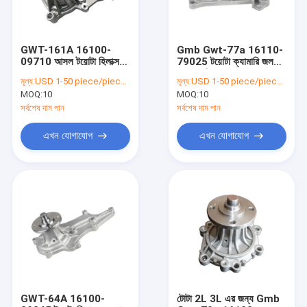
GWT-161A 16100-
Gmb Gwt-77a 16110-
09710 আসল টয়োটা হিলাক্স
79025 টয়োটা ক্যামারি জল
জল পাম্প 2005-2015
পাম্প প্রতিস্থাপন
মূল্য:
USD 1-50 piece/pieces
মূল্য:
USD 1-50 piece/pieces
MOQ:
10
MOQ:
10
সর্বশেষ দাম পান
সর্বশেষ দাম পান
এখন যোগাযোগ
এখন যোগাযোগ
বাড়ি
পণ্য
আমাদের সম্পর্কে
GWT-64A 16100-
টোটা 2L 3L এর জন্য Gmb