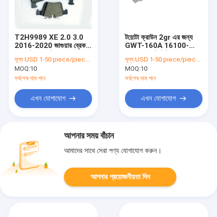
T2H9989 XE 2.0 3.0
টয়োটা ক্রাউন 2gr এর জন্য
2016-2020 জাগুয়ার ব্রেক
GWT-160A 16100-
প্যাড রিপ্লেসমেন্ট কার ব্রেক
39435 গাড়ি ইঞ্জিন জল পাম্প
মূল্য:
USD 1-50 piece/pieces
মূল্য:
USD 1-50 piece/pieces
প্যাড
MOQ:
10
MOQ:
10
সর্বশেষ দাম পান
সর্বশেষ দাম পান
এখন যোগাযোগ
এখন যোগাযোগ
আপনার সময় বাঁচান
আমাদের সাথে সেরা পণ্য যোগাযোগ করুন।
আপনার প্রয়োজনীয়তা দিন