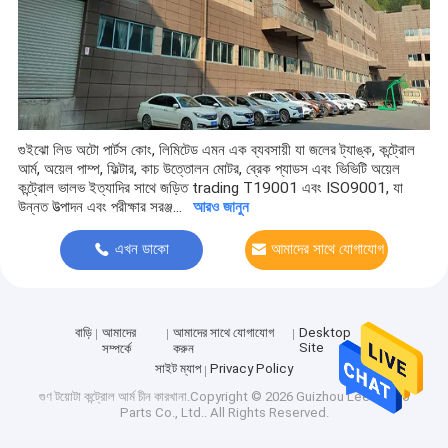
গুইঝো লিড অটো পার্টস কোং, লিমিটেড এমন এক ব্যবসায়ী যা জলের ট্যাঙ্ক, কন্ট্রোল
আর্ম, অয়েল পাম্প, ফিল্টার, কাচ উত্তোলন মোটর, ব্রেক প্যাডস এবং ভিভিটি অয়েল
কন্ট্রোল ভালভ ইত্যাদির সাথে জড়িত trading T19001 এবং ISO9001, যা
উন্নত উত্পাদন এবং পরীক্ষার সরঞ্জ...
আরও জানুন
এখন ডাকো
আমাদের সাথে যোগাযোগ
করুন
বাড়ি
আমাদের
আমাদের সাথে যোগাযোগ
Desktop
Site
সম্পর্কে
করুন
সাইট ম্যাপ
Privacy Policy
গুণ
টয়োটা কন্ট্রোল আর্ম
চীন কারখানা.Copyright © 2026 Guizhou Leed Auto
Parts Co., Ltd.. All Rights Reserved.