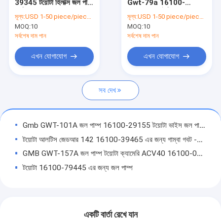
39345 টয়োটা হিলাক্স জল পাম্প
Gwt-79a 16100-
কারখানা ভ্রমণ
প্রতিস্থাপন
59155 কার ইঞ্জিনের জল পাম্প
মূল্য:
USD 1-50 piece/pieces
মূল্য:
USD 1-50 piece/pieces
MOQ:
10
MOQ:
10
মান নিয়ন্ত্রণ
সর্বশেষ দাম পান
সর্বশেষ দাম পান
আমাদের সাথে যোগাযোগ করুন
এখন যোগাযোগ
এখন যোগাযোগ
উদ্ধৃতির জন্য আবেদন
সব দেখ
টয়োটা কন্ট্রোল আর্ম
Gmb GWT-101A জল পাম্প 16100-29155 টয়োটা ভাইস জল পাম্প
টয়োটা আলটিস জেডআর 142 16100-39465 এর জন্য গাম্বা গবট -144 এ ওয়াটার পাম্প আলটিস
হোন্ডা কন্ট্রোল আর্ম
GMB GWT-157A জল পাম্প টয়োটা ক্যামেরি ACV40 16100-0H040
মার্সিডিজ বেনজ কন্ট্রোল আর্ম
টয়োটা 16100-79445 এর জন্য জল পাম্প
টয়োটা 2 কেডি-ফিটভি 16110-69045 কার ইঞ্জিনের জল পাম্পের জন্য জিএমবি GWT-116A ওয়াটার পাম্প
অডি কন্ট্রোল আর্ম
Gmb Gwt-100a 16100-29115 টয়োটা আভাঞ্জা জল পাম্প
অ্যালুমিনিয়াম কন্ট্রোল আর্ম
জিডব্লিউটি -150 এ 16100-09260 টয়োটা হিলাক্স KUN25 KUN26 জন্য গাড়ী ইঞ্জিনের জল পাম্প
একটি বার্তা রেখে যান