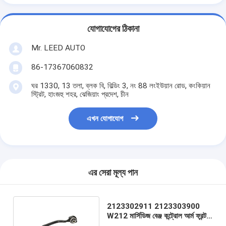
যোগাযোগের ঠিকানা
Mr. LEED AUTO
86-17367060832
ঘর 1330, 13 তলা, ব্লক বি, বিল্ডিং 3, নং 88 লংইউয়ান রোড, কংকিয়ান
স্ট্রিট, হাংজহু শহর, ঝেজিয়াং প্রদেশ, চীন
এখন যোগাযোগ
এর সেরা মূল্য পান
2123302911 2123303900
W212 মার্সিডিজ বেঞ্জ কন্ট্রোল আর্ম ফ্রন্ট
বাম নিচের কন্ট্রোল আর্ম