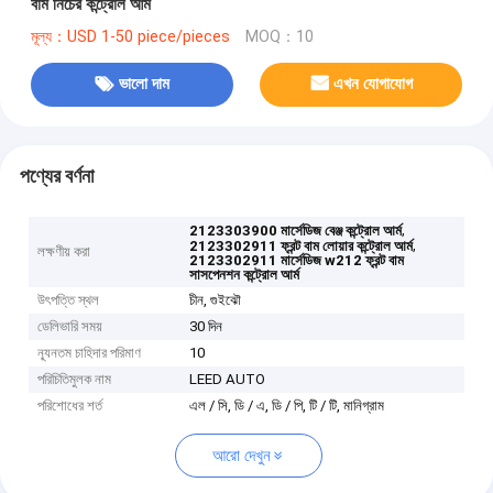
বাম নিচের কন্ট্রোল আর্ম
মূল্য：USD 1-50 piece/pieces
MOQ：10
ভালো দাম
এখন যোগাযোগ
পণ্যের বর্ণনা
,
2123303900 মার্সেডিজ বেঞ্জ কন্ট্রোল আর্ম
,
2123302911 ফ্রন্ট বাম লোয়ার কন্ট্রোল আর্ম
লক্ষণীয় করা
2123302911 মার্সেডিজ w212 ফ্রন্ট বাম
সাসপেনশন কন্ট্রোল আর্ম
উৎপত্তি স্থল
চীন, গুইঝৌ
ডেলিভারি সময়
30 দিন
ন্যূনতম চাহিদার পরিমাণ
10
পরিচিতিমুলক নাম
LEED AUTO
পরিশোধের শর্ত
এল / সি, ডি / এ, ডি / পি, টি / টি, মানিগ্রাম
আরো দেখুন