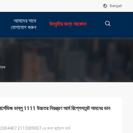
Bengali
আমাদের সাথে
উদ্ধৃতির জন্য আবেদন
যোগাযোগ করুন
描
ারক
述
ডাব্লু 1111 উচ্চতর নিয়ন্ত্রণ আর্ম রিপ্লেসমেন্ট সামনের ডান
113304407 2113309007 এর জন্য কন্ট্রোল আর্ম