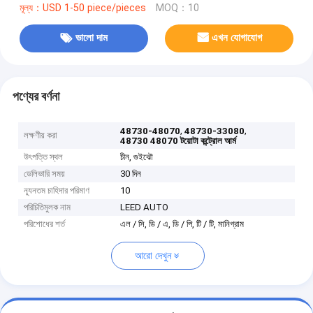
মূল্য：USD 1-50 piece/pieces
MOQ：10
ভালো দাম
এখন যোগাযোগ
পণ্যের বর্ণনা
,
,
48730-48070
48730-33080
লক্ষণীয় করা
48730 48070 টয়োটা কন্ট্রোল আর্ম
উৎপত্তি স্থল
চীন, গুইঝৌ
ডেলিভারি সময়
30 দিন
ন্যূনতম চাহিদার পরিমাণ
10
পরিচিতিমুলক নাম
LEED AUTO
পরিশোধের শর্ত
এল / সি, ডি / এ, ডি / পি, টি / টি, মানিগ্রাম
আরো দেখুন