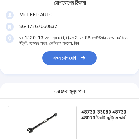
যোগাযোগের ঠিকানা
Mr. LEED AUTO
86-17367060832
ঘর 1330, 13 তলা, ব্লক বি, বিল্ডিং 3, নং 88 লংইউয়ান রোড, কংকিয়ান
স্ট্রিট, হাংজহু শহর, ঝেজিয়াং প্রদেশ, চীন
এখন যোগাযোগ
এর সেরা মূল্য পান
48730-33080 48730-
48070 টয়োটা কন্ট্রোল আর্ম