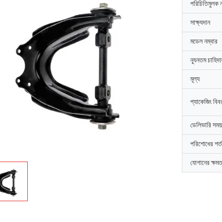
পরিচিতিমুলক 
সাক্ষ্যদান
মডেল নম্বার
ন্যূনতম চাহিদ
মূল্য
প্যাকেজিং বিব
ডেলিভারি সময়
পরিশোধের শর্ত
যোগানের ক্ষমত