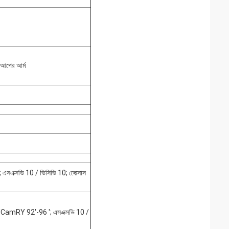
ট আপের আর্ম
সএক্সভি 10 / ভিসিভি 10; লেেক্সাস
93'CamRY 92'-96 '; এসএক্সভি 10 /