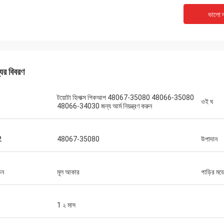
ভালো দ
যের বিবরণ
টয়োটা হিলাক্স পিকআপ 48067-35080 48066-35080
ওই ঘ
48066-34030 জন্য আর্ম নিয়ন্ত্রণ করুন
2
48067-35080
উপাদান
তন
মূল আকার
গাড়ির মড
1 ২ মাস