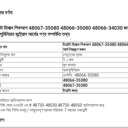
ের বর্ণনা
োটা হিলাক্স পিকআপ 48067-35080 48066-35080 48066-34030 জন্য আর্
লুমিনিয়াম কন্ট্রোল আর্মের পণ্য সম্পর্কিত তথ্য
টয়োটা হিলাক্স পিকআপ 48067-35080 48
ের নাম
আর্ম নিয়ন্ত্রণ করুন
িতিমুলক নাম
নেতৃত্বের স্বয়ং
ন্টি
1 ২ মাস
র
মূল আকার
ান
অ্যালুমিনিয়াম
 নম্বার
এলইডি -48066-35080
ঘ
48066-35080
2
48067-35080
ির মডেল
টয়োটা জন্য
দায়িত্ব প্রতিস্থাপন অংশ
যান্ড নিউ যেমন ওএম |ই এম # 48730-48030,48730-48050 প্রতিস্থাপন করে
 এবং ফ্রি শিপিং ডাব্লু / বন্ধুত্বপূর্ণ গ্রাহক পরিষেবা: 1 বছরের ওয়ারেন্টি
়োগ: