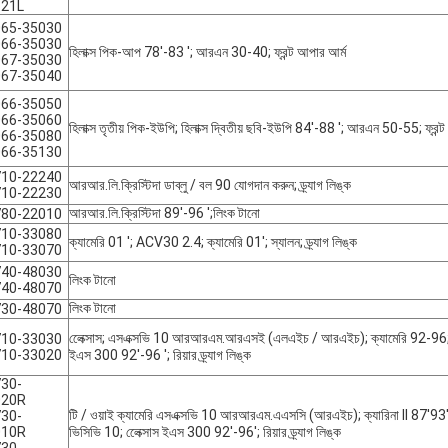
121L
065-35030
066-35030
হিলাক্স পিক-আপ 78'-83 '; আরএন 30-40; ফ্রন্ট আপার আর্ম
067-35030
067-35040
066-35050
066-35060
হিলাক্স তৃতীয় পিক-ইউপি; হিলাক্স দ্বিতীয় ছবি-ইউপি 84'-88 '; আরএন 50-55; ফ্রন্
066-35080
066-35130
710-22240
আরআর.লি.ক্রিস্টিদা ডাব্লু / বল 90 যোগদান করুন; ড্র্যাগ লিঙ্ক
710-22230
আরআর.লি.ক্রিস্টিদা 89'-96 ';লিংক টানো
780-22010
710-33080
ক্যামেরি 01 '; ACV30 2.4; ক্যামেরি 01'; স্যালন; ড্র্যাগ লিঙ্ক
710-33070
740-48030
লিংক টানো
740-48070
লিংক টানো
730-48070
লেেক্সাস; এসএক্সভি 10 আরআরএম.আরএসই (এলএইচ / আরএইচ); ক্যামেরি 92-96; এ
710-33030
710-33020
ইএস 300 92'-96 '; রিয়ার ড্র্যাগ লিঙ্ক
30-
020R
টি / ওয়াই ক্যামেরি এসএক্সভি 10 আরআরএম.এএসসি (আরএইচ); ক্যারিনা II 87'
30-
010R
ভিসিভি 10; লেেক্সাস ইএস 300 92'-96'; রিয়ার ড্র্যাগ লিঙ্ক