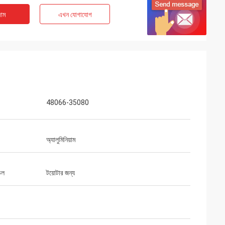
াম
এখন যোগাযোগ
48066-35080
অ্যালুমিনিয়াম
েল
টয়োটার জন্য