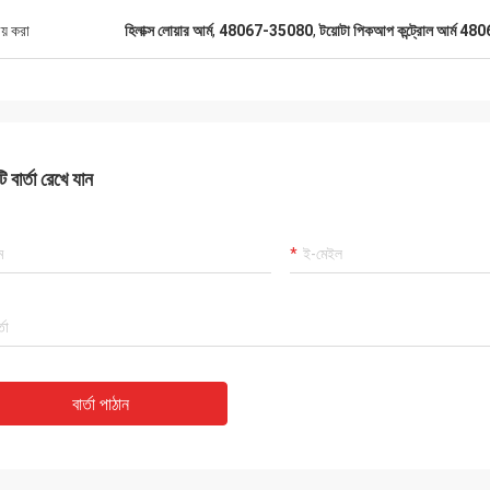
ীয় করা
হিলাক্স লোয়ার আর্ম
,
48067-35080
,
টয়োটা পিকআপ কন্ট্রোল আর্ম 
 বার্তা রেখে যান
বার্তা পাঠান