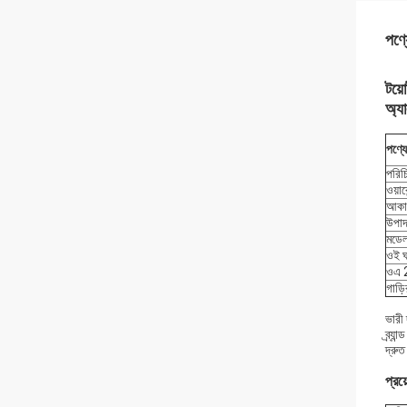
পণ্য
টয়
অ্যা
পণ্য
পরিচ
ওয়ারে
আকা
উপাদ
মডেল
ওই 
ওএ 
গাড়
ভারী 
ব্র্
দ্রুত
প্রয