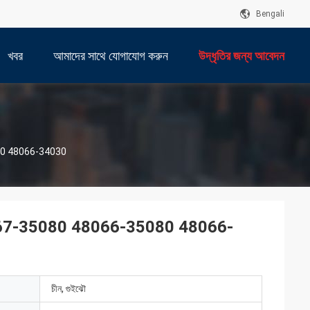
Bengali
খবর
আমাদের সাথে যোগাযোগ করুন
উদ্ধৃতির জন্য আবেদন
35080 48066-34030
আর্ম 48067-35080 48066-35080 48066-
চীন, গুইঝৌ