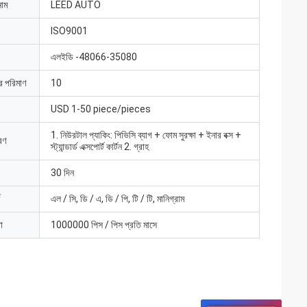
নাম
LEED AUTO
ISO9001
এলইডি -48066-35080
ার পরিমাণ
10
USD 1-50 piece/pieces
1. নিউরটাল প্যাকিং: পিভিসি ব্যাগ + ফোম সুরক্ষা + ইনার বক্স +
রণ
স্ট্যান্ডার্ড এক্সপোর্ট কার্টন 2. গ্রাহ
30 দিন
এল / সি, ডি / এ, ডি / পি, টি / টি, মানিগ্রাম
া
1000000 পিস / পিস প্রতি মাসে