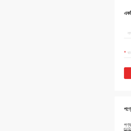
একটি
পণ্য
পণ্
পণ্য