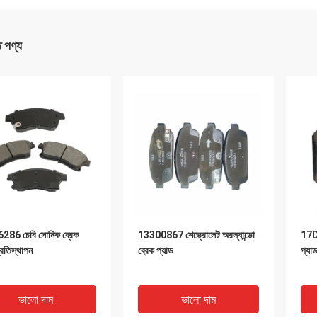
ত পণ্য
286 চেবি সোনিক ব্রেক
13300867 শেভ্রোলেট অরল্যান্ডো
17D1
্রতিস্থাপন
ব্রেক প্যাড
প্যা
ভালো দাম
ভালো দাম