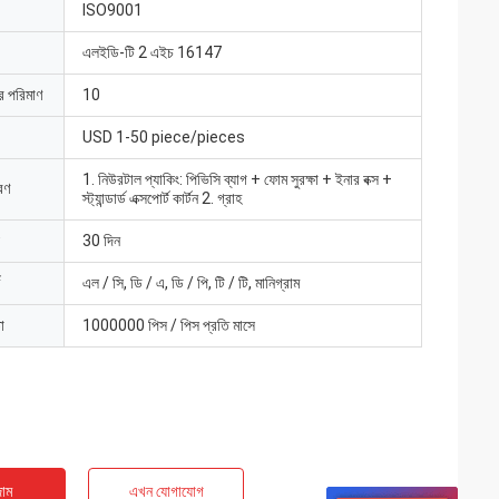
ISO9001
এলইডি-টি 2 এইচ 16147
ার পরিমাণ
10
USD 1-50 piece/pieces
1. নিউরটাল প্যাকিং: পিভিসি ব্যাগ + ফোম সুরক্ষা + ইনার বক্স +
রণ
স্ট্যান্ডার্ড এক্সপোর্ট কার্টন 2. গ্রাহ
30 দিন
এল / সি, ডি / এ, ডি / পি, টি / টি, মানিগ্রাম
া
1000000 পিস / পিস প্রতি মাসে
াম
এখন যোগাযোগ