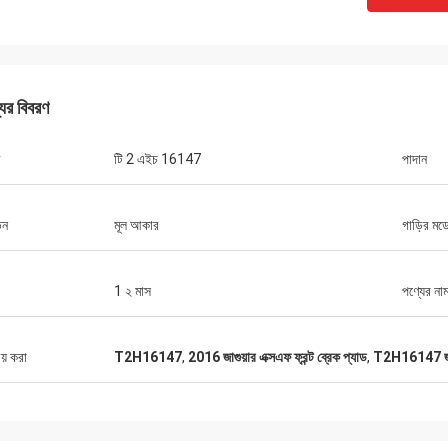
যের বিবরণ
টি 2 এইচ 16147
পাদান
তন
মূল আকার
গাড়ির মড
1 ২ মাস
পণ্যের না
ীয় করা
T2H16147
,
2016 জাগুয়ার এক্সএফ ফ্রন্ট ব্রেক প্যাড
,
T2H16147 জাগু