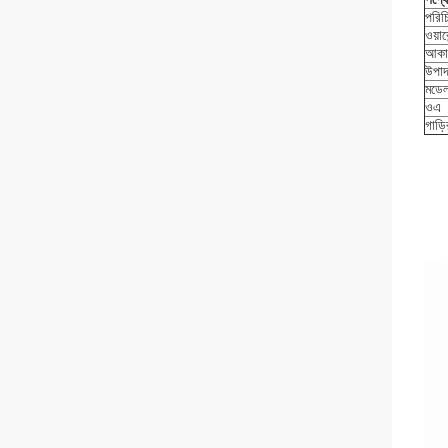
পরিচ
ওয়ারে
আকা
উপাদ
মডেল
ওএ
গাড়