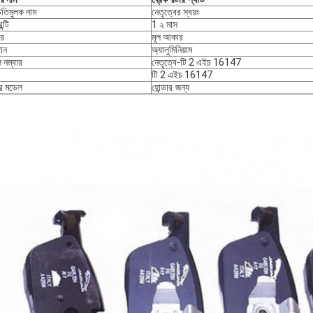
িতিমুলক নাম
নেতৃত্বের স্বয়ং
ন্টি
1 ২ মাস
র
মূল আকার
ান
অ্যালুমিনিয়াম
 নম্বার
নেতৃত্বে-
টি 2 এইচ 16147
টি 2 এইচ 16147
ির মডেল
হোন্ডার জন্য