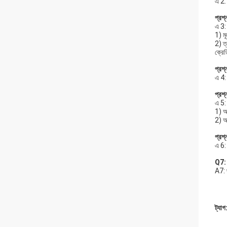
এ 2: 
প্রশ
এ 3:
1) মূ
2) ত
ক্রে
প্রশ
এ 4:
প্রশ
এ 5:
1) আ
2) আ
প্রশ্
এ 6: 
Q7: প
A7: 
ট্যাগ