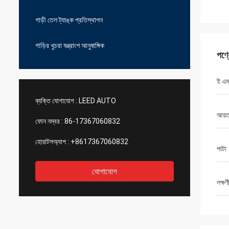
গাড়ী তেল ট্যাঙ্ক প্রতিস্থাপন
গাড়ির খুচরা যন্ত্রাংশ আনুষাঙ্গিক
পণ্
ই এম
ব্যক্তি যোগাযোগ :
LEED AUTO
আয়
ফোন নম্বর :
86-17367060832
হোয়াটসঅ্যাপ :
+8617367060832
পাটা
যোগাযোগ
লক্ষণ