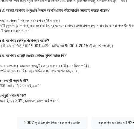
মানের পরীক্ষার জন্য নমুনা সরবরাহ করা হয় এবং আমাদের পণ্যটি পারফরম্যান্স পরীক্ষায় উত্তীর্ণ হয়।
্ন 3: আমরা আপনার পণ্যগুলি কিনলে আপনি কোন পরিষেবাগুলি সরবরাহ করতে পারেন?
লত, আমাদের 1 বছরের মানের গ্যারান্টি রয়েছে।
্রুটিযুক্ত পণ্য সম্পর্কে, দয়া করে অবিলম্বে আমাদের সাথে যোগাযোগ করুন, সাধারণত আমরা পরবর্তী শি
ডিট অফার করতে পারেন।
্ন 4: আপনার কোনও শংসাপত্র আছে?
 হ্যাঁ, আমরা জিবি / টি 19001 আইডি আইএসও 90000: 2015 স্ট্যান্ডার্ড পেয়েছি।
্ন 5: আপনার এজেন্ট হওয়ার কোনও সুবিধা আছে কি?
মরা আপনাকে আমাদের এজেন্টের জন্য সরবরাহকারীর দাম দিতে পারি।
পনি আমাদের বার্ষিক লক্ষ্য অর্জন করার সময় আমরা ছাড় দেব।
ন:: পেমেন্ট পদ্ধতি কী?
টিটি, এল / সি, পেপাল ইত্যাদি
েমেন্ট শর্তাবলী কি?
জমা হিসাবে 30%, চালানের আগে অর্থ প্রদান
:
2007 ক্যাডিল্যাক পিছনে ব্রেক প্যাডগুলি
ব্রেক প্যাডস জিএম 19