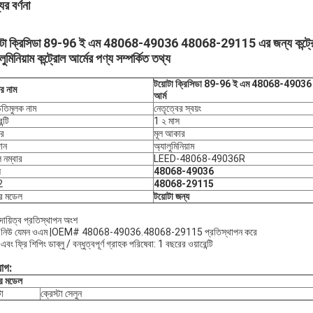
ের বর্ণনা
োটা ক্রিসিডা 89-96 ই এম 48068-49036 48068-29115 এর জন্য কন্ট্রো
লুমিনিয়াম কন্ট্রোল আর্মের পণ্য সম্পর্কিত তথ্য
টয়োটা ক্রিসিডা 89-96 ই এম 48068-49036 
ের নাম
আর্ম
িতিমুলক নাম
নেতৃত্বের স্বয়ং
ন্টি
1 ২ মাস
র
মূল আকার
ান
অ্যালুমিনিয়াম
 নম্বার
LEED-48068-49036R
ঘ
48068-49036
2
48068-29115
ির মডেল
টয়োটা জন্য
দায়িত্ব প্রতিস্থাপন অংশ
যান্ড নিউ যেমন ওএম |OEM# 48068-49036.48068-29115 প্রতিস্থাপন করে
 এবং ফ্রি শিপিং ডাব্লু / বন্ধুত্বপূর্ণ গ্রাহক পরিষেবা: 1 বছরের ওয়ারেন্টি
়োগ:
ির মডেল
টা
ক্রেস্টা সেলুন