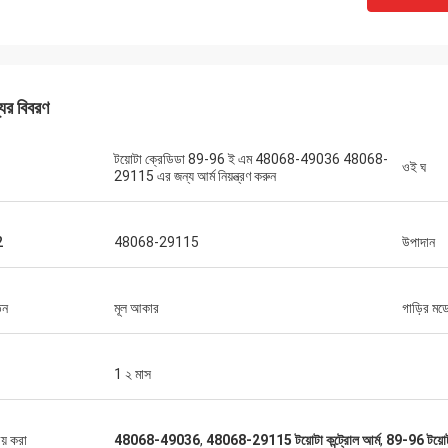
যের বিবরণ
টয়োটা ক্রেডিডা 89-96 ই এম 48068-49036 48068-
ওই ঘ
29115 এর জন্য আর্ম নিয়ন্ত্রণ করুন
2
48068-29115
উপাদান
তন
মূল আকার
গাড়ির মড
1 ২ মাস
ীয় করা
48068-49036
,
48068-29115 টয়োটা কন্ট্রোল আর্ম
,
89-96 টয়োটা