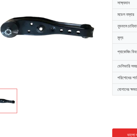
সাক্ষ্যদান
মডেল নম্বার
ন্যূনতম চাহিদ
মূল্য
প্যাকেজিং বিব
ডেলিভারি সময়
পরিশোধের শর্ত
যোগানের ক্ষমত
ভালো দ