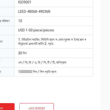
ISO9001
LEED-48068-49036R
ার পরিমাণ
10
USD 1-50 piece/pieces
1. নিউরটাল প্যাকিং: পিভিসি ব্যাগ + ফোম সুরক্ষা + ইনার বক্স +
রণ
স্ট্যান্ডার্ড এক্সপোর্ট কার্টন 2. গ্রাহ
30 দিন
এল / সি, ডি / এ, ডি / পি, টি / টি, মানিগ্রাম
া
1000000 পিস / পিস প্রতি মাসে
াম
এখন যোগাযোগ