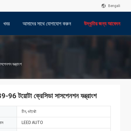
Bengali
খবর
আমাদের সাথে যোগাযোগ করুন
উদ্ধৃতির জন্য আবেদন
েনশন যন্ত্রাংশ
 টয়োটা ক্রেসিডা সাসপেনশন যন্ত্রাংশ
চীন, গুইঝৌ
নাম
LEED AUTO