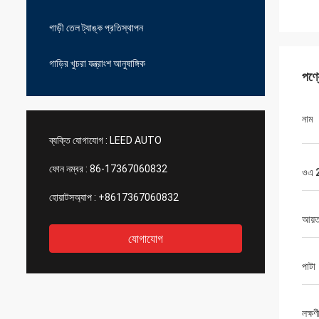
গাড়ী তেল ট্যাঙ্ক প্রতিস্থাপন
গাড়ির খুচরা যন্ত্রাংশ আনুষাঙ্গিক
পণ্
নাম
ব্যক্তি যোগাযোগ :
LEED AUTO
ফোন নম্বর :
86-17367060832
ওএ 
হোয়াটসঅ্যাপ :
+8617367060832
আয়
যোগাযোগ
পাটা
লক্ষণ