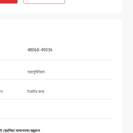
48068-49036
অ্যালুমিনিয়াম
েল
টয়োটার জন্য
 ক্রেসিডা সাসপেনশন যন্ত্রাংশ