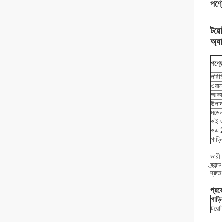
পণ্য
টয়
অ্যা
পণ্য
পরিচ
ওয়ারে
আকা
উপাদ
মডেল
ওই 
ওএ 
গাড়
ভারী 
ব্র্
দ্রুত
প্রয
গাড়
টয়ো