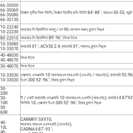
066-35050
066-35060
হিলাক্স তৃতীয় পিক-ইউপি; হিলাক্স দ্বিতীয় ছবি-ইউপি 84'-88 '; আরএন 50-55; ফ্রন্
066-35080
066-35130
710-22240
আরআর.লি.ক্রিস্টিদা ডাব্লু / বল 90 যোগদান করুন; ড্র্যাগ লিঙ্ক
710-22230
আরআর.লি.ক্রিস্টিদা 89'-96 ';লিংক টানো
780-22010
710-33080
ক্যামেরি 01 '; ACV30 2.4; ক্যামেরি 01'; স্যালন; ড্র্যাগ লিঙ্ক
710-33070
740-48030
লিংক টানো
740-48070
লিংক টানো
730-48070
লেেক্সাস; এসএক্সভি 10 আরআরএম.আরএসই (এলএইচ / আরএইচ); ক্যামেরি 92-96; এ
710-33030
710-33020
ইএস 300 92'-96 '; রিয়ার ড্র্যাগ লিঙ্ক
30-
020R
টি / ওয়াই ক্যামেরি এসএক্সভি 10 আরআরএম.এএসসি (আরএইচ); ক্যারিনা II 87'
30-
010R
ভিসিভি 10; লেেক্সাস ইএস 300 92'-96'; রিয়ার ড্র্যাগ লিঙ্ক
30-
060R
CARMRY SXV10;
40-
আরআর.আরএম.এএসওয়াই (এলএইচ);
010L
CARINA II 87'-93 ';
40-