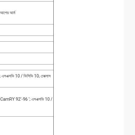
ট আপের আর্ম
সএক্সভি 10 / ভিসিভি 10; লেেক্সাস
93'CamRY 92'-96 '; এসএক্সভি 10 /