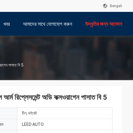
Bengali
খবর
আমাদের সাথে যোগাযোগ করুন
উদ্ধৃতির জন্য আবেদন
াগেন পাসাত বি 5
রিপ্লেসমেন্ট অডি ফক্সওয়াগেন পাসাত বি 5
চীন, গুইঝৌ
নাম
LEED AUTO