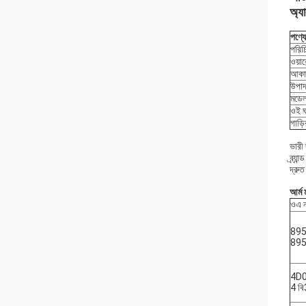
অ্যা
পণ্য
পরিচ
ওয়ারে
আকা
উপাদ
মডেল
ওই 
গাড়
ভারী 
ব্র্
দ্রুত
আর্ম 
ওএ ন
89
89
4D
4 ব