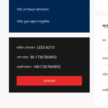
গাড়ী তেল ট্যাঙ্ক প্রতিস্থাপন
গাড়ির খুচরা যন্ত্রাংশ আনুষাঙ্গিক
পণ্
নাম
ব্যক্তি যোগাযোগ :
LEED AUTO
ফোন নম্বর :
86-17367060832
পাদা
হোয়াটসঅ্যাপ :
+8617367060832
গাড়
যোগাযোগ
লক্ষণ