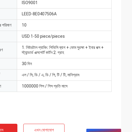
ISO9001
LEED-8E0407506A
ার পরিমাণ
10
USD 1-50 piece/pieces
1. নিউরটাল প্যাকিং: পিভিসি ব্যাগ + ফোম সুরক্ষা + ইনার বক্স +
রণ
স্ট্যান্ডার্ড এক্সপোর্ট কার্টন 2. গ্রাহ
30 দিন
এল / সি, ডি / এ, ডি / পি, টি / টি, মানিগ্রাম
া
1000000 পিস / পিস প্রতি মাসে
াম
এখন যোগাযোগ