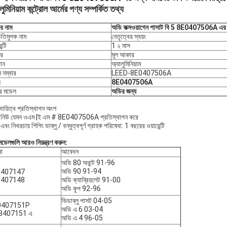
লুমিনিয়াম কন্ট্রোল আর্মের পণ্য সম্পর্কিত তথ্য
ের নাম
অডি ফক্সওয়াগেন পাসাট বি 5 8E0407506A এর জন্য
িতিমুলক নাম
নেতৃত্বের স্বয়ং
ন্টি
1 ২ মাস
র
মূল আকার
ান
অ্যালুমিনিয়াম
 নম্বার
LEED-8E0407506A
ঘ
8E0407506A
ির মডেল
অডির জন্য
দায়িত্ব প্রতিস্থাপন অংশ
যান্ড নিউ যেমন ওএম |ই এম # 8E0407506A প্রতিস্থাপন করে
 এবং নিখরচায় শিপিং ডাব্লু / বন্ধুত্বপূর্ণ গ্রাহক পরিষেবা: 1 বছরের ওয়ারেন্টি
মডেলগুলি আরও নিয়ন্ত্রণ করুন:
া
আবেদন
অডি 80 অবান্ট 91-96
অডি 90 91-94
5407147
5407148
অডি ক্যাব্রিয়লেট 91-00
অডি কুপ 92-96
ভিডাব্লু পাসট 04-05
0407151P
অডি এ 6 03-04
ি3407151 এ
অডি এ 4 96-05