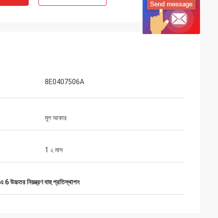
8E0407506A
মূল আকার
1 ২ মাস
 6 উচ্চতর নিয়ন্ত্রণ বাহু প্রতিস্থাপন