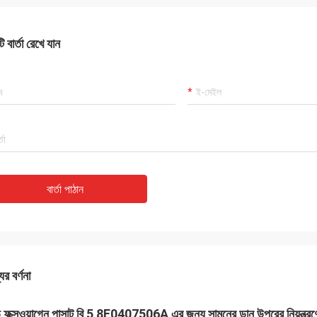
 বার্তা রেখে যান
বার্তা পাঠান
ের বর্ণনা
 ফক্সওয়াগেন পাসাট বি 5 8E0407506A এর জন্য সামনের ডান উপরের নিয়ন্ত্রণে