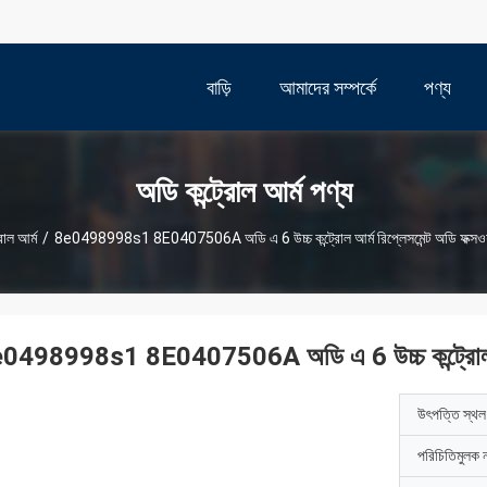
বাড়ি
আমাদের সম্পর্কে
পণ্য
অডি কন্ট্রোল আর্ম পণ্য
রোল আর্ম
/
8e0498998s1 8E0407506A অডি এ 6 উচ্চ কন্ট্রোল আর্ম রিপ্লেসমেন্ট অডি ফক্সওয়
0498998s1 8E0407506A অডি এ 6 উচ্চ কন্ট্রোল আর্ম 
উৎপত্তি স্থল
পরিচিতিমুলক 