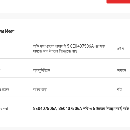
যের বিবরণ
অডি ফক্সওয়াগেন পাসাট বি 5 8E0407506A এর জন্য
ওই ঘ
সামনের ডান উপরের নিয়ন্ত্রণের বাহু
ন
অ্যালুমিনিয়াম
আয়তন
ির মডেল
অডির জন্য
পাটা
ীয় করা
8E0407506A
,
8E0407506A অডি এ 6 উচ্চতর নিয়ন্ত্রণ আর্ম
,
অডি এ