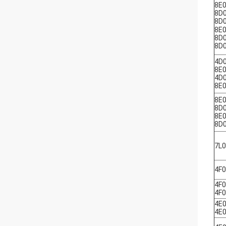
8E
8D
8D0
8E
8D
8D0
4D
8E
4D
8E
8E
8D
8E
8D
7L
4F
4F
4F
4E
4E0