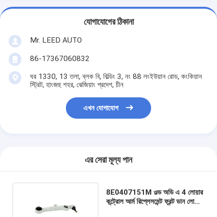
যোগাযোগের ঠিকানা
Mr. LEED AUTO
86-17367060832
ঘর 1330, 13 তলা, ব্লক বি, বিল্ডিং 3, নং 88 লংইউয়ান রোড, কংকিয়ান
স্ট্রিট, হাংজহু শহর, ঝেজিয়াং প্রদেশ, চীন
এখন যোগাযোগ
এর সেরা মূল্য পান
8E0407151M ওল্ড অডি এ 4 লোয়ার
কন্ট্রোল আর্ম রিপ্লেসমেন্ট ফ্রন্ট ডান লোয়ার
কন্ট্রোল আর্ম