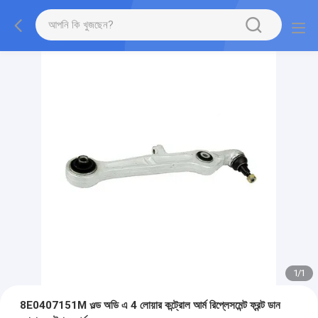
1
/
1
8E0407151M ওল্ড অডি এ 4 লোয়ার কন্ট্রোল আর্ম রিপ্লেসমেন্ট ফ্রন্ট ডান