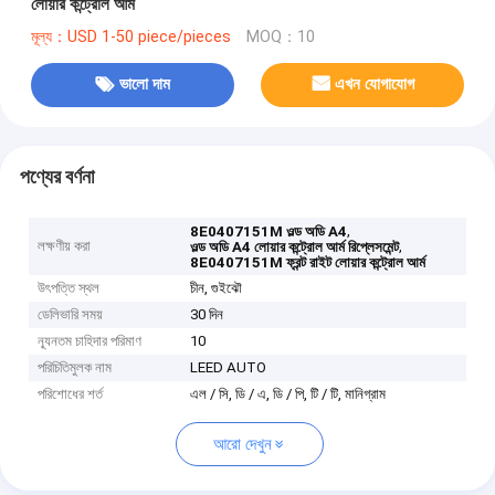
লোয়ার কন্ট্রোল আর্ম
মূল্য：USD 1-50 piece/pieces
MOQ：10
ভালো দাম
এখন যোগাযোগ
পণ্যের বর্ণনা
,
8E0407151M ওল্ড অডি A4
লক্ষণীয় করা
,
ওল্ড অডি A4 লোয়ার কন্ট্রোল আর্ম রিপ্লেসমেন্ট
8E0407151M ফ্রন্ট রাইট লোয়ার কন্ট্রোল আর্ম
উৎপত্তি স্থল
চীন, গুইঝৌ
ডেলিভারি সময়
30 দিন
ন্যূনতম চাহিদার পরিমাণ
10
পরিচিতিমুলক নাম
LEED AUTO
পরিশোধের শর্ত
এল / সি, ডি / এ, ডি / পি, টি / টি, মানিগ্রাম
আরো দেখুন