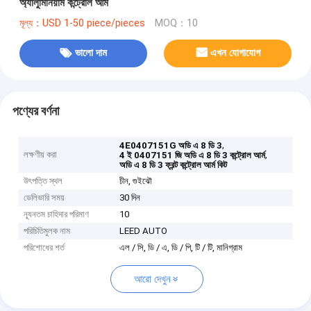
অ্যালুমিনিয়াম কন্ট্রোল আর্ম
মূল্য：USD 1-50 piece/pieces
MOQ：10
ভালো দাম
এখন যোগাযোগ
পণ্যের বর্ণনা
,
4E0407151G অডি এ 8 ডি 3
লক্ষণীয় করা
,
4 ই 0407151 জি অডি এ 8 ডি 3 কন্ট্রোল আর্ম
অডি এ 8 ডি 3 ফ্রন্ট কন্ট্রোল আর্ম কিট
উৎপত্তি স্থল
চীন, গুইঝৌ
ডেলিভারি সময়
30 দিন
ন্যূনতম চাহিদার পরিমাণ
10
পরিচিতিমুলক নাম
LEED AUTO
পরিশোধের শর্ত
এল / সি, ডি / এ, ডি / পি, টি / টি, মানিগ্রাম
আরো দেখুন