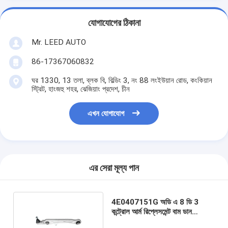
যোগাযোগের ঠিকানা
Mr. LEED AUTO
86-17367060832
ঘর 1330, 13 তলা, ব্লক বি, বিল্ডিং 3, নং 88 লংইউয়ান রোড, কংকিয়ান
স্ট্রিট, হাংজহু শহর, ঝেজিয়াং প্রদেশ, চীন
এখন যোগাযোগ
এর সেরা মূল্য পান
4E0407151G অডি এ 8 ডি 3
কন্ট্রোল আর্ম রিপ্লেসমেন্ট বাম ডান
অ্যালুমিনিয়াম কন্ট্রোল আর্ম