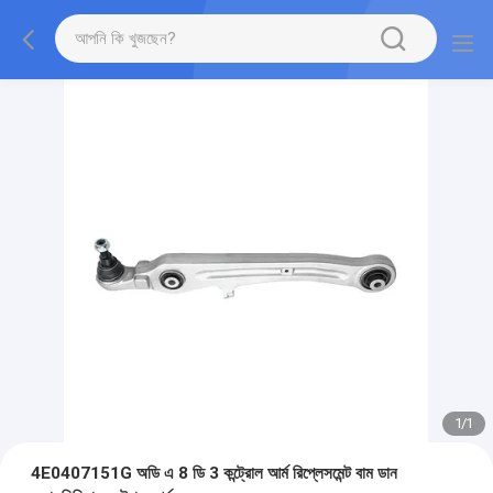
1
/
1
4E0407151G অডি এ 8 ডি 3 কন্ট্রোল আর্ম রিপ্লেসমেন্ট বাম ডান