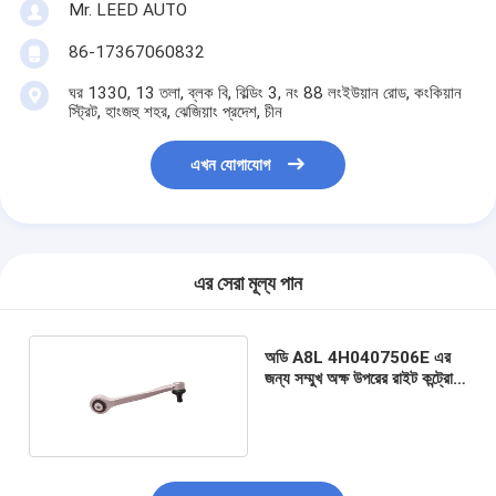
Mr. LEED AUTO
86-17367060832
ঘর 1330, 13 তলা, ব্লক বি, বিল্ডিং 3, নং 88 লংইউয়ান রোড, কংকিয়ান
স্ট্রিট, হাংজহু শহর, ঝেজিয়াং প্রদেশ, চীন
এখন যোগাযোগ
এর সেরা মূল্য পান
অডি A8L 4H0407506E এর
জন্য সম্মুখ অক্ষ উপরের রাইট কন্ট্রোল
আর্ম