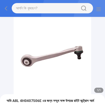
1
/
1
অডি A8L 4H0407506E এর জন্য সম্মুখ অক্ষ উপরের রাইট কন্ট্রোল আর্ম