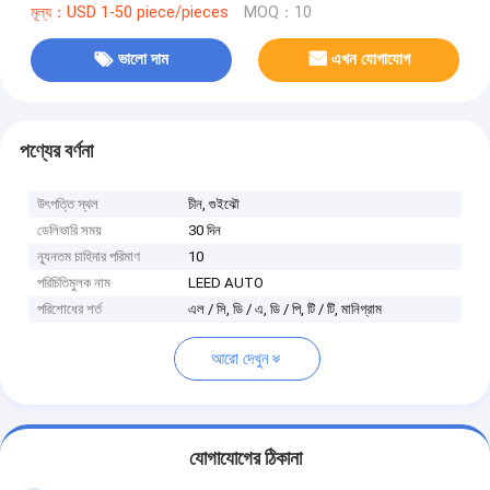
মূল্য：USD 1-50 piece/pieces
MOQ：10
ভালো দাম
এখন যোগাযোগ
পণ্যের বর্ণনা
উৎপত্তি স্থল
চীন, গুইঝৌ
ডেলিভারি সময়
30 দিন
ন্যূনতম চাহিদার পরিমাণ
10
পরিচিতিমুলক নাম
LEED AUTO
পরিশোধের শর্ত
এল / সি, ডি / এ, ডি / পি, টি / টি, মানিগ্রাম
আরো দেখুন
যোগাযোগের ঠিকানা