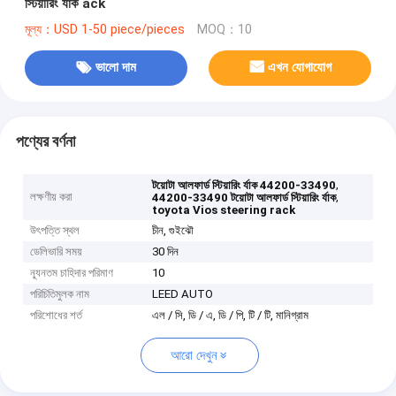
স্টিয়ারিং র্যাক ack
মূল্য：USD 1-50 piece/pieces
MOQ：10
ভালো দাম
এখন যোগাযোগ
পণ্যের বর্ণনা
,
টয়োটা আলফার্ড স্টিয়ারিং র্যাক 44200-33490
লক্ষণীয় করা
,
44200-33490 টয়োটা আলফার্ড স্টিয়ারিং র্যাক
toyota Vios steering rack
উৎপত্তি স্থল
চীন, গুইঝৌ
ডেলিভারি সময়
30 দিন
ন্যূনতম চাহিদার পরিমাণ
10
পরিচিতিমুলক নাম
LEED AUTO
পরিশোধের শর্ত
এল / সি, ডি / এ, ডি / পি, টি / টি, মানিগ্রাম
আরো দেখুন