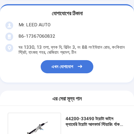
যোগাযোগের ঠিকানা
Mr. LEED AUTO
86-17367060832
ঘর 1330, 13 তলা, ব্লক বি, বিল্ডিং 3, নং 88 লংইউয়ান রোড, কংকিয়ান
স্ট্রিট, হাংজহু শহর, ঝেজিয়াং প্রদেশ, চীন
এখন যোগাযোগ
এর সেরা মূল্য পান
44200-33490 টয়োটা ভাইস
ক্যামেরি টয়োটা আলফার্ড স্টিয়ারিং র্যাক
কার স্টিয়ারিং র্যাক ack