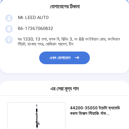
যোগাযোগের ঠিকানা
Mr. LEED AUTO
86-17367060832
ঘর 1330, 13 তলা, ব্লক বি, বিল্ডিং 3, নং 88 লংইউয়ান রোড, কংকিয়ান
স্ট্রিট, হাংজহু শহর, ঝেজিয়াং প্রদেশ, চীন
এখন যোগাযোগ
এর সেরা মূল্য পান
44200-35050 টয়োটা ক্যামেরি
করলা হিলাক্স স্টিয়ারিং র্যাক
প্রতিস্থাপন