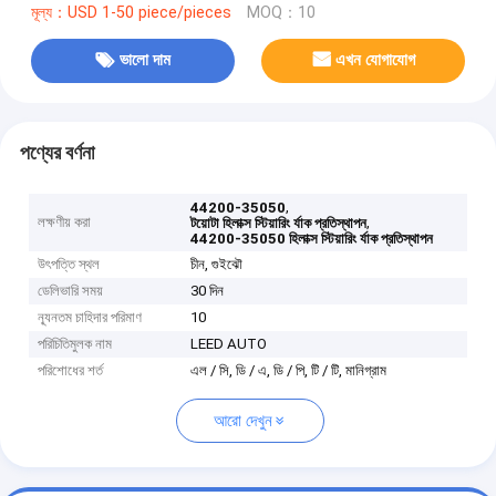
মূল্য：USD 1-50 piece/pieces
MOQ：10
ভালো দাম
এখন যোগাযোগ
পণ্যের বর্ণনা
,
44200-35050
লক্ষণীয় করা
,
টয়োটা হিলাক্স স্টিয়ারিং র্যাক প্রতিস্থাপন
44200-35050 হিলাক্স স্টিয়ারিং র্যাক প্রতিস্থাপন
উৎপত্তি স্থল
চীন, গুইঝৌ
ডেলিভারি সময়
30 দিন
ন্যূনতম চাহিদার পরিমাণ
10
পরিচিতিমুলক নাম
LEED AUTO
পরিশোধের শর্ত
এল / সি, ডি / এ, ডি / পি, টি / টি, মানিগ্রাম
আরো দেখুন