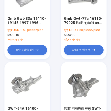
কারখানা ভ্রমণ
মান নিয়ন্ত্রণ
Gmb Gwt-83a 16110-
Gmb Gwt-77a 16110-
19145 1997 1996
79025 টয়োটা ক্যামারি জল
আমাদের সাথে যোগাযোগ করুন
1995 1994 1993 1992
পাম্প প্রতিস্থাপন
মূল্য:
USD 1-50 piece/pieces
মূল্য:
USD 1-50 piece/pieces
টয়োটা করলা জল পাম্প
MOQ:
10
MOQ:
10
প্রতিস্থাপন
উদ্ধৃতির জন্য আবেদন
সর্বশেষ দাম পান
সর্বশেষ দাম পান
এখন যোগাযোগ
এখন যোগাযোগ
টয়োটা কন্ট্রোল আর্ম
হোন্ডা কন্ট্রোল আর্ম
মার্সিডিজ বেনজ কন্ট্রোল আর্ম
অডি কন্ট্রোল আর্ম
অ্যালুমিনিয়াম কন্ট্রোল আর্ম
GWT-64A 16100-
টয়োটা আলটেজার জন্য GWT-