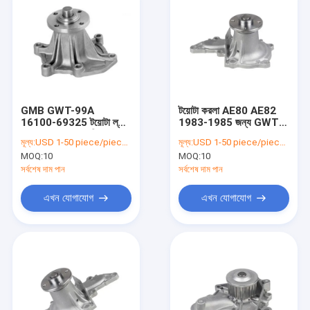
GMB GWT-99A
টয়োটা করলা AE80 AE82
16100-69325 টয়োটা ল্যান্ড
1983-1985 জন্য GWT-
ক্রুজার জল পাম্প প্রতিস্থাপন
58A 16100-19105
মূল্য:
USD 1-50 piece/pieces
মূল্য:
USD 1-50 piece/pieces
বৈদ্যুতিন কুল্যান্ট জল পাম্প
MOQ:
10
MOQ:
10
সর্বশেষ দাম পান
সর্বশেষ দাম পান
এখন যোগাযোগ
এখন যোগাযোগ
বাড়ি
পণ্য
আমাদের সম্পর্কে