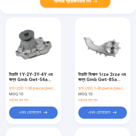
আপনার প্রয়োজনীয়তা দিন
টয়োটা 1Y-2Y-3Y-4Y এর
টয়োটা হিলাক্স 1rze 2rze এর
জন্য Gmb Gwt-54a
জন্য Gmb Gwt-85a
16100-79035 কার ইঞ্জিনের
16100-79155 কার ইঞ্জিনের
মূল্য:
USD 1-50 piece/pieces
মূল্য:
USD 1-50 piece/pieces
জল পাম্প
জল পাম্পগুলি
MOQ:
10
MOQ:
10
সর্বশেষ দাম পান
সর্বশেষ দাম পান
এখন যোগাযোগ
এখন যোগাযোগ