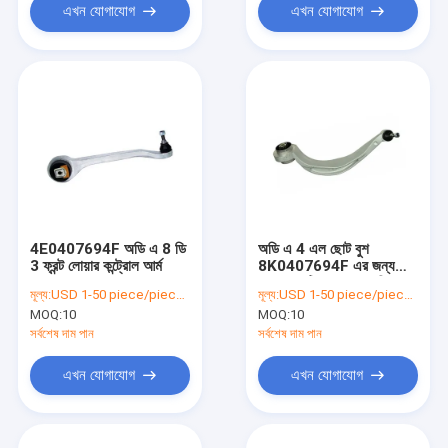
এখন যোগাযোগ
এখন যোগাযোগ
4E0407694F অডি এ 8 ডি
অডি এ 4 এল ছোট বুশ
3 ফ্রন্ট লোয়ার কন্ট্রোল আর্ম
8K0407694F এর জন্য
সম্মুখ অক্ষটি ডান লোয়ার রিয়ার
মূল্য:
USD 1-50 piece/pieces
মূল্য:
USD 1-50 piece/pieces
কন্ট্রোল আর্ম
MOQ:
10
MOQ:
10
সর্বশেষ দাম পান
সর্বশেষ দাম পান
এখন যোগাযোগ
এখন যোগাযোগ