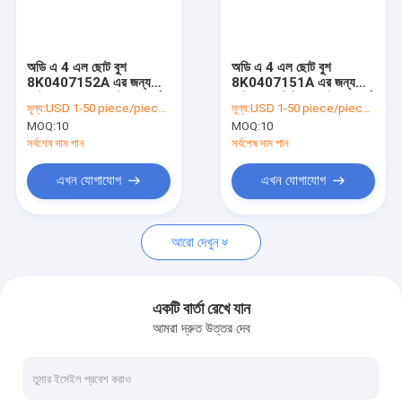
কারখানা ভ্রমণ
মান নিয়ন্ত্রণ
অডি এ 4 এল ছোট বুশ
অডি এ 4 এল ছোট বুশ
8K0407152A এর জন্য
8K0407151A এর জন্য
আমাদের সাথে যোগাযোগ করুন
অটোর সাসপেনশন কন্ট্রোল আর্ম
অটো অ্যালুমিনিয়াম কন্ট্রোল আর্ম
মূল্য:
USD 1-50 piece/pieces
মূল্য:
USD 1-50 piece/pieces
MOQ:
10
MOQ:
10
উদ্ধৃতির জন্য আবেদন
সর্বশেষ দাম পান
সর্বশেষ দাম পান
এখন যোগাযোগ
এখন যোগাযোগ
টয়োটা কন্ট্রোল আর্ম
আরো দেখুন
হোন্ডা কন্ট্রোল আর্ম
মার্সিডিজ বেনজ কন্ট্রোল আর্ম
একটি বার্তা রেখে যান
আমরা দ্রুত উত্তর দেব
অডি কন্ট্রোল আর্ম
অ্যালুমিনিয়াম কন্ট্রোল আর্ম