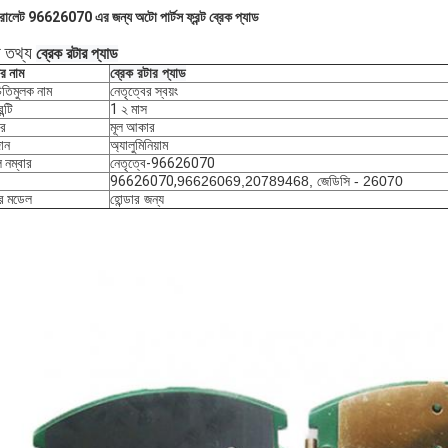
রোলেট 96626070 এর জন্য অটো পার্টস ফ্রন্ট ব্রেক প্যাড
য তথ্য
ব্রেক রটার প্যাড
ের নাম
ব্রেক রটার প্যাড
িতিমুলক নাম
নেতৃত্বের স্বয়ং
ন্টি
1 ২ মাস
র
মূল আকার
ান
অ্যালুমিনিয়াম
 নম্বার
নেতৃত্বে-
96626070
96626070,
96626069,20789468, জেডিসি - 26070
ির মডেল
হোন্ডার জন্য