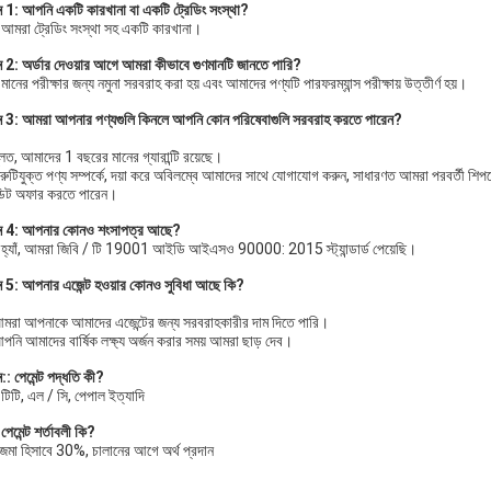
্ন 1: আপনি একটি কারখানা বা একটি ট্রেডিং সংস্থা?
 আমরা ট্রেডিং সংস্থা সহ একটি কারখানা।
্ন 2: অর্ডার দেওয়ার আগে আমরা কীভাবে গুণমানটি জানতে পারি?
মানের পরীক্ষার জন্য নমুনা সরবরাহ করা হয় এবং আমাদের পণ্যটি পারফরম্যান্স পরীক্ষায় উত্তীর্ণ হয়।
্ন 3: আমরা আপনার পণ্যগুলি কিনলে আপনি কোন পরিষেবাগুলি সরবরাহ করতে পারেন?
লত, আমাদের 1 বছরের মানের গ্যারান্টি রয়েছে।
্রুটিযুক্ত পণ্য সম্পর্কে, দয়া করে অবিলম্বে আমাদের সাথে যোগাযোগ করুন, সাধারণত আমরা পরবর্তী শি
ডিট অফার করতে পারেন।
্ন 4: আপনার কোনও শংসাপত্র আছে?
 হ্যাঁ, আমরা জিবি / টি 19001 আইডি আইএসও 90000: 2015 স্ট্যান্ডার্ড পেয়েছি।
্ন 5: আপনার এজেন্ট হওয়ার কোনও সুবিধা আছে কি?
মরা আপনাকে আমাদের এজেন্টের জন্য সরবরাহকারীর দাম দিতে পারি।
পনি আমাদের বার্ষিক লক্ষ্য অর্জন করার সময় আমরা ছাড় দেব।
ন:: পেমেন্ট পদ্ধতি কী?
টিটি, এল / সি, পেপাল ইত্যাদি
েমেন্ট শর্তাবলী কি?
জমা হিসাবে 30%, চালানের আগে অর্থ প্রদান